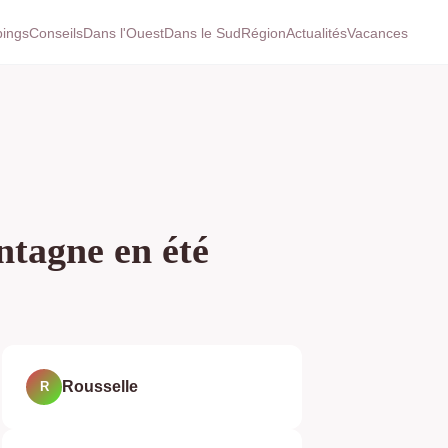
ings
Conseils
Dans l'Ouest
Dans le Sud
Région
Actualités
Vacances
ntagne en été
Rousselle
R